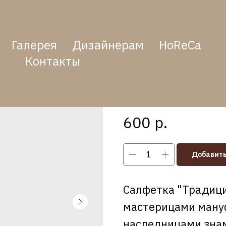
Галерея
Дизайнерам
HoReCa
Контакты
Салфетка 
SKU:
00185
р.
600
Добавить
Салфетка "Традици
мастерицами мануф
наследницами знам