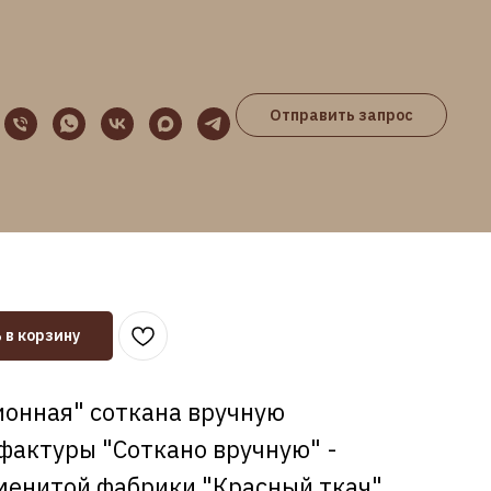
Отправить запрос
"Традиционная"
 в корзину
онная" соткана вручную
актуры "Соткано вручную" -
енитой фабрики "Красный ткач".