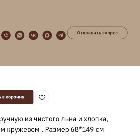
Отправить запрос
овецкий характер" с
ый лён
 в корзину
учную из чистого льна и хлопка,
м кружевом . Размер 68*149 см