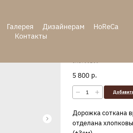
Галерея
Дизайнерам
HoReCa
Контакты
Дорожка "Череп
кружевом светл
SKU:
00150
р.
5 800
Добавить
Дорожка соткана вр
отделана хлопковы
(±3см).