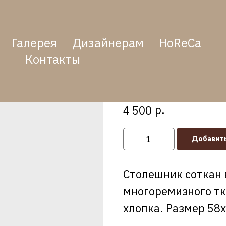
Галерея
Дизайнерам
HoReCa
Контакты
Столешник "Чер
SKU:
00127
р.
4 500
Добавить
Столешник соткан 
многоремизного тка
хлопка. Размер 58х