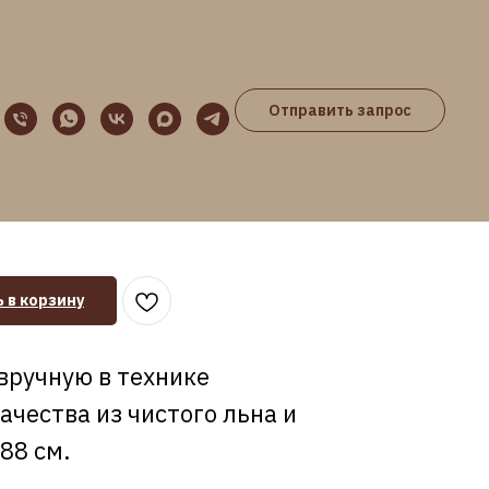
Отправить запрос
еповецкий характер" лен
 в корзину
вручную в технике
чества из чистого льна и
88 см.