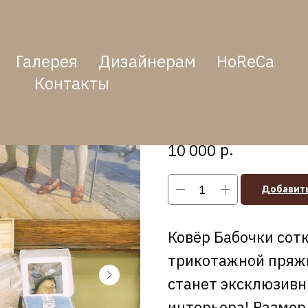
Галерея
Дизайнерам
HoReCa
Контакты
Ковёр "Бабочки"
SKU:
00141
р.
10 000
Добавить
Ковёр Бабочки сот
трикотажной пряжи
станет эксклюзив
интерьера! Размер